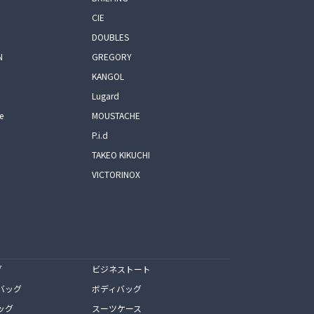
CIE
DOUBLES
N
GREGORY
KANGOL
Lugard
e
MOUSTACHE
P.i.d
TAKEO KIKUCHI
VICTORINOX
グ
ビジネストート
バッグ
ボディバッグ
ッグ
スーツケース