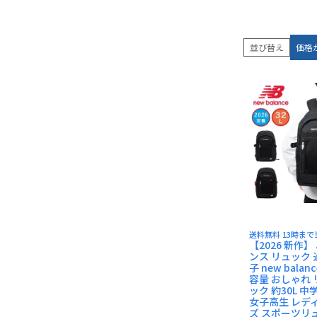
AVIREX
BEN DAVIS
長財布
並び替え
価格
小銭入れ
送料無料 13時ま
【2026 新作
ンス リュック 
子 new balanc
容量 おしゃれ
ック 約30L 中
女子高生 レデ
ズ スポーツリ