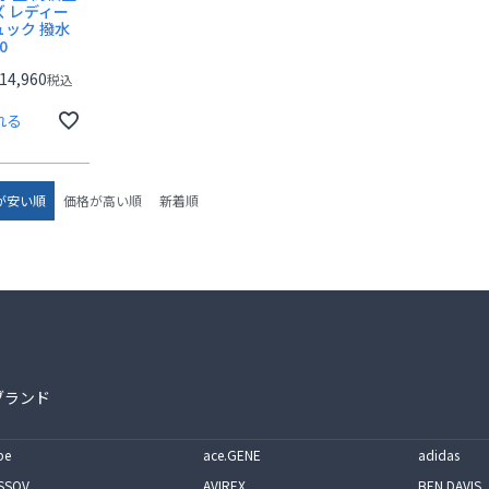
ズ レディー
ュック 撥水
0
14,960
税込
れる
が安い順
価格が高い順
新着順
ブランド
pe
ace.GENE
adidas
SSOV
AVIREX
BEN DAVIS