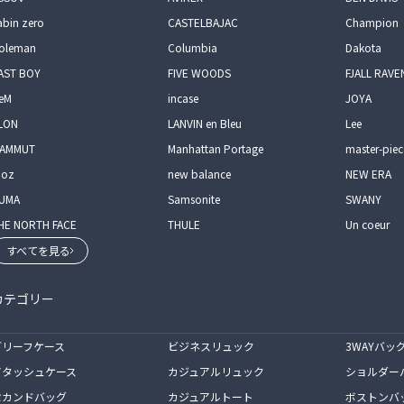
abin zero
CASTELBAJAC
Champion
oleman
Columbia
Dakota
AST BOY
FIVE WOODS
FJALL RAVE
eM
incase
JOYA
LON
LANVIN en Bleu
Lee
AMMUT
Manhattan Portage
master-piec
oz
new balance
NEW ERA
UMA
Samsonite
SWANY
HE NORTH FACE
THULE
Un coeur
すべてを見る
カテゴリー
ブリーフケース
ビジネスリュック
3WAYバッ
アタッシュケース
カジュアルリュック
ショルダー
セカンドバッグ
カジュアルトート
ボストンバ