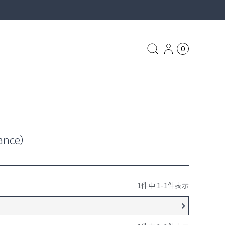
0
グ
リュック
nce）
ASSOV
ッグ
1
件中
1
-
1
件表示
ス