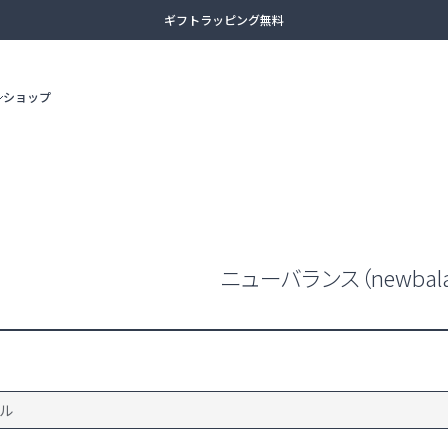
ギフトラッピング無料
13時まで当日出荷
ショップ
土日祝日も休まず出荷（臨時休業あり）
全商品送料無料（沖縄・一部離島除く）
ビジネスリュック
3WAYバッ
アタッシュケース
カジュアル
ニューバランス（newbala
adidas
AMERICAN TOURISTER
ボディバッグ
セカンドバ
ル
ボストンバッグ
スーツケー