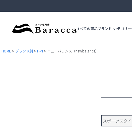
すべての商品
ブランド
カテゴリー
HOME
ブランド別
H-N
ニューバランス（newbalance）
ブリーフケース
ビジネストート
epe
ace.GENE
ショルダーバッグ
スポーツスタイ
カジュアルトート