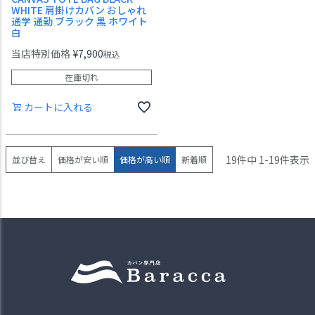
WHITE 肩掛けカバン おしゃれ
通学 通勤 ブラック 黒 ホワイト
白
当店特別価格
¥
7,900
税込
在庫切れ
カートに入れる
19
件中
1
-
19
件表示
並び替え
価格が安い順
価格が高い順
新着順