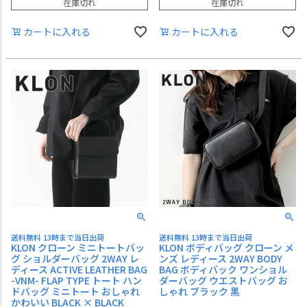
在庫切れ
在庫切れ
カートに入れる
カートに入れる
送料無料 13時まで当日出荷
送料無料 13時まで当日出荷
KLON クローン ミニトートバッ
KLON ボディバッグ クローン メ
グ ショルダーバッグ 2WAY レ
ンズ レディース 2WAY BODY
ディース ACTIVE LEATHER BAG
BAG ボディバック ワンショル
-VNM- FLAP TYPE トート ハン
ダーバッグ ウエストバッグ お
ドバッグ ミニトート おしゃれ
しゃれ ブラック 黒
かわいい BLACK × BLACK