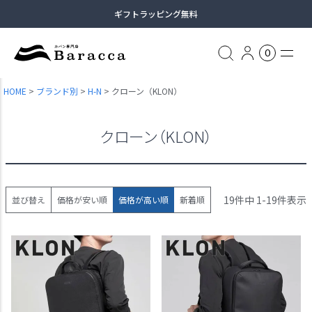
ギフトラッピング無料
13時まで当日出荷
0
土日祝日も休まず出荷（臨時休業あり）
HOME
ブランド別
H-N
クローン（KLON）
全商品送料無料（沖縄・一部離島除く）
クローン（KLON）
19
件中
1
-
19
件表示
並び替え
価格が安い順
価格が高い順
新着順