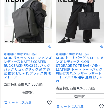
送料無料 13時まで当日出荷
送料無料 13時まで当日出荷
KLON リュック クローン メンズ
KLON トートバッグ クローン メ
レディース MATTE COATED
ンズ レディース KLON
RUCK SACK-FFX02 15L バック
STORAGE TOTE BAG -VNM-
パック リュックサック 通学 通
LEATHER トート トートバック
勤 撥水 おしゃれ ブラック 黒 モ
肩掛けカバン レザー レザート
ノトーン
ート シンプル 通学 通勤 おしゃ
れ
当店特別価格
¥
24,860
税込
当店特別価格
¥
24,800
税込
在庫切れ
在庫切れ
カートに入れる
カートに入れる