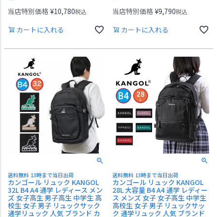
当店特別価格
¥
10,780
当店特別価格
¥
9,790
税込
税込
カートに入れる
カートに入れる
送料無料 13時まで当日出荷
送料無料 13時まで当日出荷
カンゴール リュック KANGOL
カンゴール リュック KANGOL
32L B4 A4 通学 レディース メン
28L 大容量 B4 A4 通学 レディー
ズ 女子高生 男子高生 中学生 高
ス メンズ 女子 女子高生 中学生
校生 女子 男子 リュックサック
高校生 女子 男子 リュックサッ
通学リュック 人気 ブランド カ
ク 通学リュック 人気 ブランド