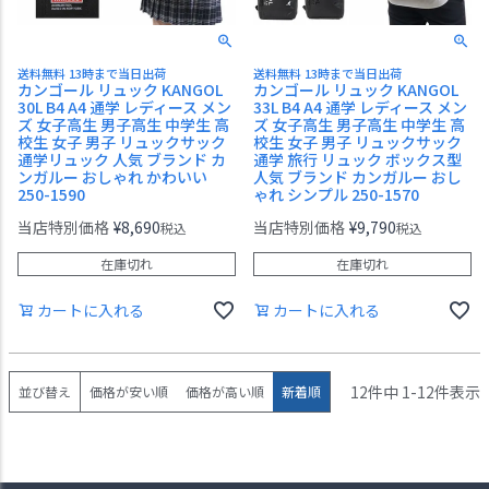
送料無料 13時まで当日出荷
送料無料 13時まで当日出荷
カンゴール リュック KANGOL
カンゴール リュック KANGOL
30L B4 A4 通学 レディース メン
33L B4 A4 通学 レディース メン
ズ 女子高生 男子高生 中学生 高
ズ 女子高生 男子高生 中学生 高
校生 女子 男子 リュックサック
校生 女子 男子 リュックサック
通学リュック 人気 ブランド カ
通学 旅行 リュック ボックス型
ンガルー おしゃれ かわいい
人気 ブランド カンガルー おし
250-1590
ゃれ シンプル 250-1570
当店特別価格
¥
8,690
当店特別価格
¥
9,790
税込
税込
在庫切れ
在庫切れ
カートに入れる
カートに入れる
12
件中
1
-
12
件表示
並び替え
価格が安い順
価格が高い順
新着順