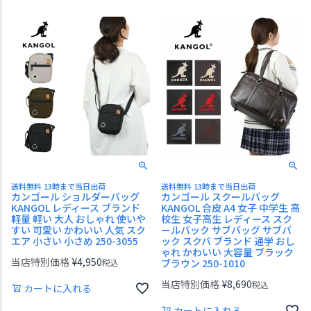
送料無料 13時まで当日出荷
送料無料 13時まで当日出荷
カンゴール ショルダーバッグ
カンゴール スクールバッグ
KANGOL レディース ブランド
KANGOL 合皮 A4 女子 中学生 高
軽量 軽い 大人 おしゃれ 使いや
校生 女子高生 レディース スク
すい 可愛い かわいい 人気 スク
ールバック サブバッグ サブバ
エア 小さい 小さめ 250-3055
ック スクバ ブランド 通学 おし
ゃれ かわいい 大容量 ブラック
当店特別価格
¥
4,950
税込
ブラウン 250-1010
当店特別価格
¥
8,690
税込
カートに入れる
カートに入れる