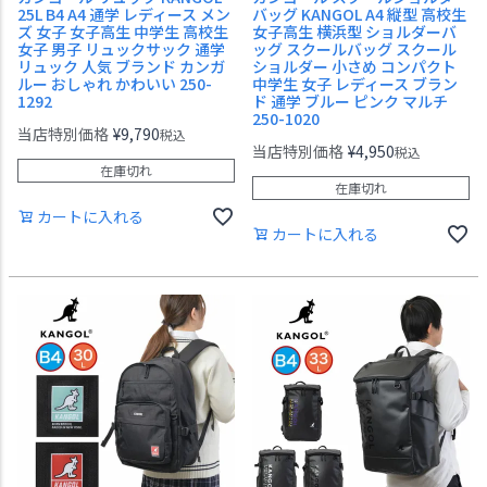
25L B4 A4 通学 レディース メン
バッグ KANGOL A4 縦型 高校生
ズ 女子 女子高生 中学生 高校生
女子高生 横浜型 ショルダーバ
女子 男子 リュックサック 通学
ッグ スクールバッグ スクール
リュック 人気 ブランド カンガ
ショルダー 小さめ コンパクト
ルー おしゃれ かわいい 250-
中学生 女子 レディース ブラン
1292
ド 通学 ブルー ピンク マルチ
250-1020
当店特別価格
¥
9,790
税込
当店特別価格
¥
4,950
税込
在庫切れ
在庫切れ
カートに入れる
カートに入れる