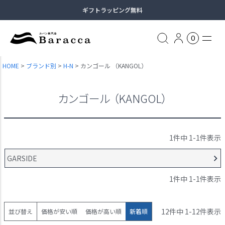
ギフトラッピング無料
13時まで当日出荷
0
土日祝日も休まず出荷（臨時休業あり）
HOME
ブランド別
H-N
カンゴール （KANGOL）
全商品送料無料（沖縄・一部離島除く）
カンゴール （KANGOL）
1
件中
1
-
1
件表示
GARSIDE
1
件中
1
-
1
件表示
12
件中
1
-
12
件表示
並び替え
価格が安い順
価格が高い順
新着順