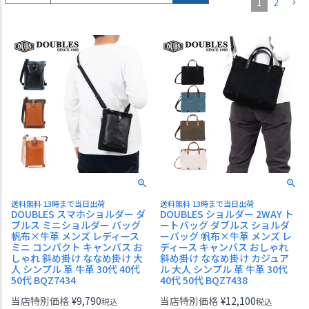
1
2
送料無料 13時まで当日出荷
送料無料 13時まで当日出荷
DOUBLES スマホショルダー ダ
DOUBLES ショルダー 2WAY ト
ブルス ミニショルダー バッグ
ートバッグ ダブルス ショルダ
帆布×牛革 メンズ レディース
ーバッグ 帆布×牛革 メンズ レ
ミニ コンパクト キャンバス お
ディース キャンバス おしゃれ
しゃれ 斜め掛け ななめ掛け 大
斜め掛け ななめ掛け カジュア
人 シンプル 革 牛革 30代 40代
ル 大人 シンプル 革 牛革 30代
50代 BQZ7434
40代 50代 BQZ7438
当店特別価格
¥
9,790
当店特別価格
¥
12,100
税込
税込