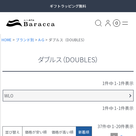
ギフトラッピング無料
13時まで当日出荷
0
土日祝日も休まず出荷（臨時休業あり）
HOME
ブランド別
A-G
ダブルス（DOUBLES）
全商品送料無料（沖縄・一部離島除く）
ダブルス（DOUBLES）
1
件中
1
-
1
件表示
WLO
1
件中
1
-
1
件表示
37
件中
1
-
20
件表示
並び替え
価格が安い順
価格が高い順
新着順