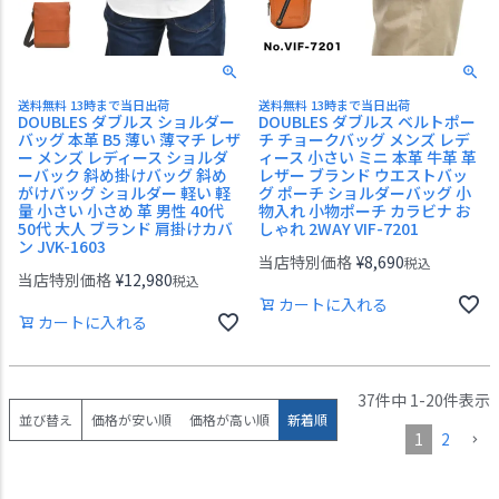
送料無料 13時まで当日出荷
送料無料 13時まで当日出荷
DOUBLES ダブルス ショルダー
DOUBLES ダブルス ベルトポー
バッグ 本革 B5 薄い 薄マチ レザ
チ チョークバッグ メンズ レデ
ー メンズ レディース ショルダ
ィース 小さい ミニ 本革 牛革 革
ーバック 斜め掛けバッグ 斜め
レザー ブランド ウエストバッ
がけバッグ ショルダー 軽い 軽
グ ポーチ ショルダーバッグ 小
量 小さい 小さめ 革 男性 40代
物入れ 小物ポーチ カラビナ お
50代 大人 ブランド 肩掛けカバ
しゃれ 2WAY VIF-7201
ン JVK-1603
当店特別価格
¥
8,690
税込
当店特別価格
¥
12,980
税込
カートに入れる
カートに入れる
37
件中
1
-
20
件表示
並び替え
価格が安い順
価格が高い順
新着順
1
2