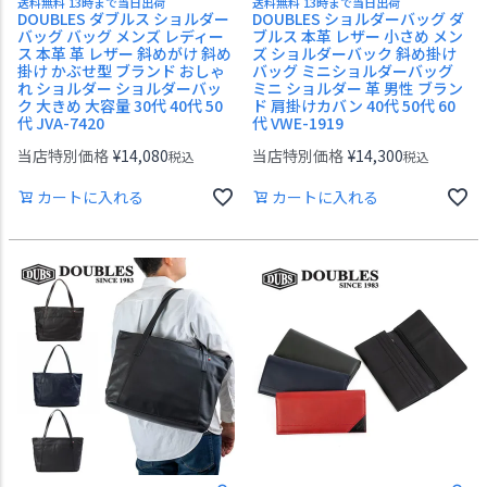
送料無料 13時まで当日出荷
送料無料 13時まで当日出荷
DOUBLES ダブルス ショルダー
DOUBLES ショルダーバッグ ダ
バッグ バッグ メンズ レディー
ブルス 本革 レザー 小さめ メン
ス 本革 革 レザー 斜めがけ 斜め
ズ ショルダーバック 斜め掛け
掛け かぶせ型 ブランド おしゃ
バッグ ミニショルダーバッグ
れ ショルダー ショルダーバッ
ミニ ショルダー 革 男性 ブラン
ク 大きめ 大容量 30代 40代 50
ド 肩掛けカバン 40代 50代 60
代 JVA-7420
代 VWE-1919
当店特別価格
¥
14,080
当店特別価格
¥
14,300
税込
税込
カートに入れる
カートに入れる