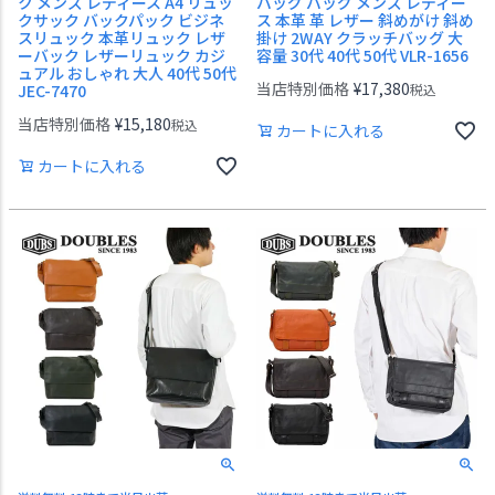
ク メンズ レディース A4 リュッ
バッグ バッグ メンズ レディー
クサック バックパック ビジネ
ス 本革 革 レザー 斜めがけ 斜め
スリュック 本革リュック レザ
掛け 2WAY クラッチバッグ 大
ーバック レザーリュック カジ
容量 30代 40代 50代 VLR-1656
ュアル おしゃれ 大人 40代 50代
当店特別価格
¥
17,380
JEC-7470
税込
当店特別価格
¥
15,180
税込
カートに入れる
カートに入れる