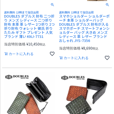
送料無料 13時まで当日出荷
送料無料 13時まで当日出荷
DOUBLES ダブルス 財布 二つ折
スマホショルダー ショルダーポ
り メンズ レディース 二つ折り
ーチ 本革 ショルダーバッグ
財布 本革 革 レザー 2つ折り 2つ
DOUBLES ダブルス 財布が入る
折り財布 ウォレット 彼氏 折り
スマホポーチ スマートフォンシ
たたみ ギフト プレゼント 人気
ョルダー バッグ 大きめ メンズ
ブランド 薄い KNJ-7731
レディース 革 レザー ブランド
おしゃれ JYS-7356
当店特別価格
¥
10,450
税込
当店特別価格
¥
8,690
税込
カートに入れる
カートに入れる