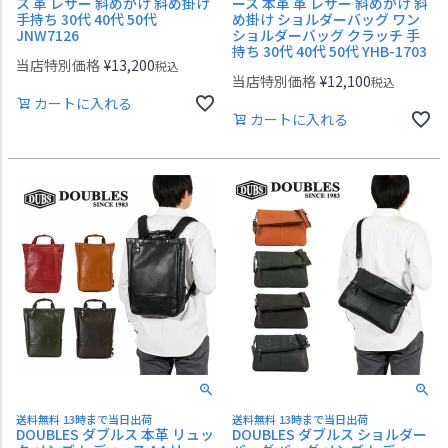
ス 革 レザー 斜めがけ 斜め掛け
ース 本革 革 レザー 斜めがけ 斜
手持ち 30代 40代 50代
め掛け ショルダーバッグ ワン
JNW7126
ショルダーバッグ クラッチ 手
持ち 30代 40代 50代 YHB-1703
当店特別価格
¥
13,200
税込
当店特別価格
¥
12,100
税込
カートに入れる
カートに入れる
送料無料 13時まで当日出荷
送料無料 13時まで当日出荷
DOUBLES ダブルス 本革 リュッ
DOUBLES ダブルス ショルダー