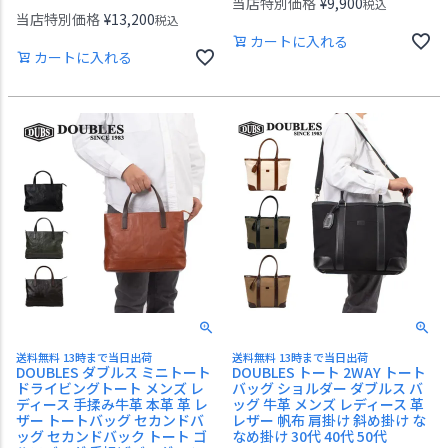
当店特別価格
¥
9,900
税込
当店特別価格
¥
13,200
税込
カートに入れる
カートに入れる
送料無料 13時まで当日出荷
送料無料 13時まで当日出荷
DOUBLES ダブルス ミニトート
DOUBLES トート 2WAY トート
ドライビングトート メンズ レ
バッグ ショルダー ダブルス バ
ディース 手揉み牛革 本革 革 レ
ッグ 牛革 メンズ レディース 革
ザー トートバッグ セカンドバ
レザー 帆布 肩掛け 斜め掛け な
ッグ セカンドバック トート ゴ
なめ掛け 30代 40代 50代