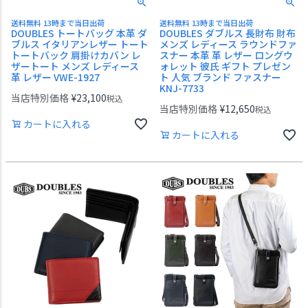
送料無料 13時まで当日出荷
送料無料 13時まで当日出荷
DOUBLES トートバッグ 本革 ダ
DOUBLES ダブルス 長財布 財布
ブルス イタリアンレザー トート
メンズ レディース ラウンドファ
トートバック 肩掛けカバン レ
スナー 本革 革 レザー ロングウ
ザートート メンズ レディース
ォレット 彼氏 ギフト プレゼン
革 レザー VWE-1927
ト 人気 ブランド ファスナー
KNJ-7733
当店特別価格
¥
23,100
税込
当店特別価格
¥
12,650
税込
カートに入れる
カートに入れる