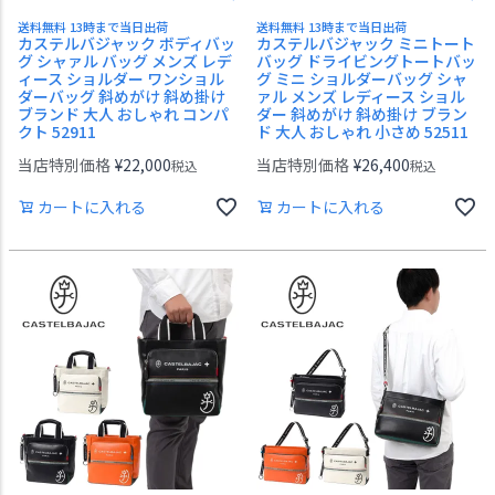
送料無料 13時まで当日出荷
送料無料 13時まで当日出荷
カステルバジャック ボディバッ
カステルバジャック ミニトート
グ シャァル バッグ メンズ レデ
バッグ ドライビングトートバッ
ィース ショルダー ワンショル
グ ミニ ショルダーバッグ シャ
ダーバッグ 斜めがけ 斜め掛け
ァル メンズ レディース ショル
ブランド 大人 おしゃれ コンパ
ダー 斜めがけ 斜め掛け ブラン
クト 52911
ド 大人 おしゃれ 小さめ 52511
当店特別価格
¥
22,000
当店特別価格
¥
26,400
税込
税込
カートに入れる
カートに入れる