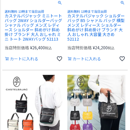
送料無料 13時まで当日出荷
送料無料 13時まで当日出荷
カステルバジャック ミニトート
カステルバジャック ショルダー
バッグ 2WAY ショルダーバッグ
バッグ B5 シャァル バッグ 横型
シャァル バッグ メンズ レディ
メンズ レディース ショルダー
ース ショルダー 斜めがけ 斜め
斜めがけ 斜め掛け ブランド 大
掛け ブランド 大人 おしゃれ ミ
人 おしゃれ 大容量 大きめ
ニ トート 2WAYバッグ 52113
52112
当店特別価格
¥
26,400
当店特別価格
¥
24,200
税込
税込
カートに入れる
カートに入れる