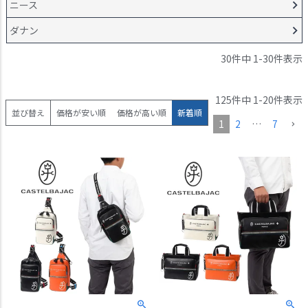
ニース
ダナン
30
件中
1
-
30
件表示
125
件中
1
-
20
件表示
並び替え
価格が安い順
価格が高い順
新着順
1
2
…
7