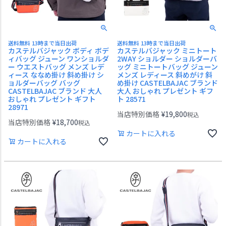
送料無料 13時まで当日出荷
送料無料 13時まで当日出荷
カステルバジャック ボディ ボデ
カステルバジャック ミニトート
ィバッグ ジューン ワンショルダ
2WAY ショルダー ショルダーバ
ー ウエストバッグ メンズ レデ
ッグ ミニトートバッグ ジューン
ィース ななめ掛け 斜め掛け シ
メンズ レディース 斜めがけ 斜
ョルダーバッグ バッグ
め掛け CASTELBAJAC ブランド
CASTELBAJAC ブランド 大人
大人 おしゃれ プレゼント ギフ
おしゃれ プレゼント ギフト
ト 28571
28971
当店特別価格
¥
19,800
税込
当店特別価格
¥
18,700
税込
カートに入れる
カートに入れる