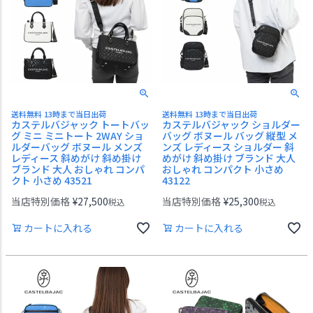
送料無料 13時まで当日出荷
送料無料 13時まで当日出荷
カステルバジャック トートバッ
カステルバジャック ショルダー
グ ミニ ミニトート 2WAY ショ
バッグ ボヌール バッグ 縦型 メ
ルダーバッグ ボヌール メンズ
ンズ レディース ショルダー 斜
レディース 斜めがけ 斜め掛け
めがけ 斜め掛け ブランド 大人
ブランド 大人 おしゃれ コンパ
おしゃれ コンパクト 小さめ
クト 小さめ 43521
43122
当店特別価格
¥
27,500
当店特別価格
¥
25,300
税込
税込
カートに入れる
カートに入れる