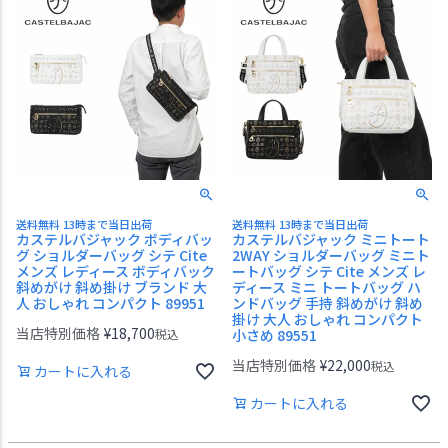
送料無料 13時まで当日出荷
送料無料 13時まで当日出荷
カステルバジャック ボディバッ
カステルバジャック ミニトート
グ ショルダーバッグ シテ Cite
2WAY ショルダーバッグ ミニト
メンズ レディース ボディバック
ートバッグ シテ Cite メンズ レ
斜めがけ 斜め掛け ブランド 大
ディース ミニ トートバッグ ハ
人 おしゃれ コンパクト 89951
ンドバッグ 手持 斜めがけ 斜め
掛け 大人 おしゃれ コンパクト
当店特別価格
¥
18,700
税込
小さめ 89551
当店特別価格
¥
22,000
税込
カートに入れる
カートに入れる