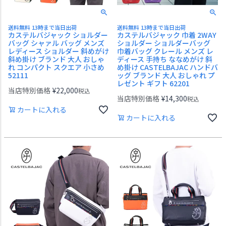
送料無料 13時まで当日出荷
送料無料 13時まで当日出荷
カステルバジャック ショルダー
カステルバジャック 巾着 2WAY
バッグ シャァル バッグ メンズ
ショルダー ショルダーバッグ
レディース ショルダー 斜めがけ
巾着バッグ クレール メンズ レ
斜め掛け ブランド 大人 おしゃ
ディース 手持ち ななめがけ 斜
れ コンパクト スクエア 小さめ
め掛け CASTELBAJAC ハンドバ
52111
ッグ ブランド 大人 おしゃれ プ
レゼント ギフト 62201
当店特別価格
¥
22,000
税込
当店特別価格
¥
14,300
税込
カートに入れる
カートに入れる