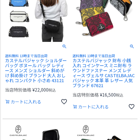
送料無料 13時まで当日出荷
送料無料 13時まで当日出荷
カステルバジャック ショルダー
カステルバジャック 財布 小銭
バッグ ボヌール バッグ レディ
入れ コインケース ミニ財布 ラ
ース メンズ ショルダー 斜めが
ウンドファスナー メンズ レデ
け 斜め掛け ブランド 大人 おし
ィース ヴェルサ CASTELBAJAC
ゃれ コンパクト 小さめ 43121
バジャック 本革 革 レザー 人気
ブランド 67621
当店特別価格
¥
22,000
税込
当店特別価格
¥
16,500
税込
カートに入れる
カートに入れる