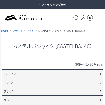
ギフトラッピング無料
13時まで当日出荷
0
土日祝日も休まず出荷（臨時休業あり）
HOME
ブランド別
A-G
カステルバジャック（CASTELBAJAC）
全商品送料無料（沖縄・一部離島除く）
カステルバジャック（CASTELBAJAC）
30
件中
1
-
30
件表示
ルックス
ウプラ
クレア
サシャ