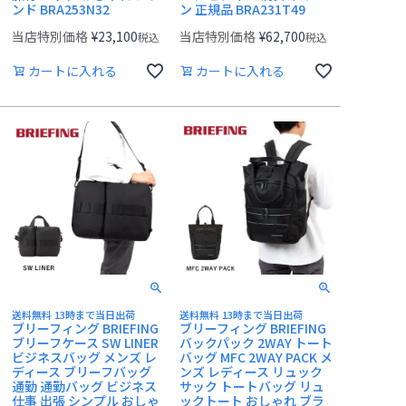
ンド BRA253N32
ン 正規品 BRA231T49
当店特別価格
¥
23,100
当店特別価格
¥
62,700
税込
税込
カートに入れる
カートに入れる
送料無料 13時まで当日出荷
送料無料 13時まで当日出荷
ブリーフィング BRIEFING
ブリーフィング BRIEFING
ブリーフケース SW LINER
バックパック 2WAY トート
ビジネスバッグ メンズ レ
バッグ MFC 2WAY PACK メ
ディース ブリーフバッグ
ンズ レディース リュック
通勤 通勤バッグ ビジネス
サック トートバッグ リュ
仕事 出張 シンプル おしゃ
ックトート おしゃれ ブラ