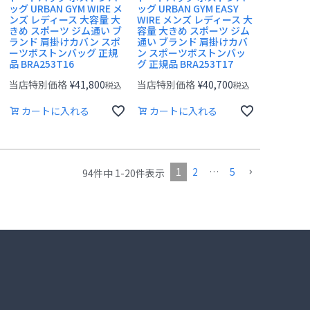
ッグ URBAN GYM WIRE メ
ッグ URBAN GYM EASY
ンズ レディース 大容量 大
WIRE メンズ レディース 大
きめ スポーツ ジム通い ブ
容量 大きめ スポーツ ジム
ランド 肩掛けカバン スポ
通い ブランド 肩掛けカバ
ーツボストンバッグ 正規
ン スポーツボストンバッ
品 BRA253T16
グ 正規品 BRA253T17
当店特別価格
¥
41,800
当店特別価格
¥
40,700
税込
税込
カートに入れる
カートに入れる
1
2
…
5
94
件中
1
-
20
件表示