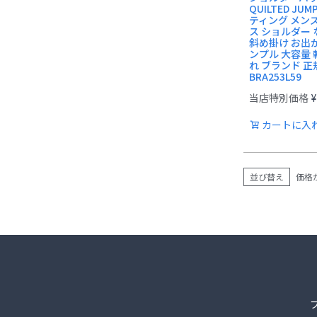
QUILTED JUM
ティング メン
ス ショルダー
斜め掛け お出か
ンプル 大容量 
れ ブランド 正
BRA253L59
当店特別価格
¥
カートに入
並び替え
価格