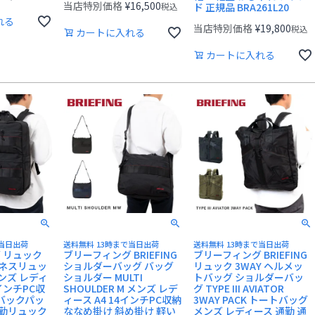
当店特別価格
¥
16,500
税込
ド 正規品 BRA261L20
れる
当店特別価格
¥
19,800
税込
カートに入れる
カートに入れる
で当日出荷
送料無料 13時まで当日出荷
送料無料 13時まで当日出荷
 リュック
ブリーフィング BRIEFING
ブリーフィング BRIEFING
ビジネスリュッ
ショルダーバッグ バッグ
リュック 3WAY ヘルメッ
 メンズ レディ
ショルダー MULTI
トバッグ ショルダーバッ
4インチPC収
SHOULDER M メンズ レデ
グ TYPE III AVIATOR
 バックパッ
ィース A4 14インチPC収納
3WAY PACK トートバッグ
通勤リュック
ななめ掛け 斜め掛け 軽い
メンズ レディース 通勤 通