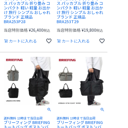
ス パッカブル 折り畳み コ
ス パッカブル 折り畳み コ
ンパクト 軽い 軽量 お出か
ンパクト 軽い 軽量 お出か
け 旅行 シンプル おしゃれ
け 旅行 シンプル おしゃれ
ブランド 正規品
ブランド 正規品
BRA253P28
BRA253T29
当店特別価格
¥
26,400
当店特別価格
¥
19,800
税込
税込
カートに入れる
カートに入れる
送料無料 13時まで当日出荷
送料無料 13時まで当日出荷
ブリーフィング BRIEFING
ブリーフィング BRIEFING
トートバッグ ボストンバ
トートバッグ ボストンバ