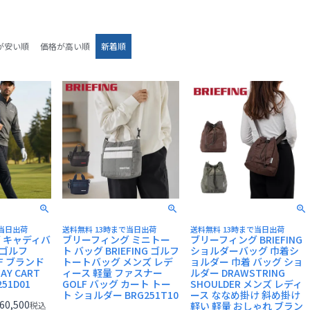
BRIEFING
cabin zero
二つ折り財布
ミニ財布
が安い順
価格が高い順
新着順
名刺入れ
キーケース
で当日出荷
送料無料 13時まで当日出荷
送料無料 13時まで当日出荷
 キャディバ
ブリーフィング ミニトー
ブリーフィング BRIEFING
3 ゴルフ
ト バッグ BRIEFING ゴルフ
ショルダーバッグ 巾着シ
OLF ブランド
トートバッグ メンズ レデ
ョルダー 巾着 バッグ ショ
AY CART
ィース 軽量 ファスナー
ルダー DRAWSTRING
251D01
GOLF バッグ カート トー
SHOULDER メンズ レディ
ト ショルダー BRG251T10
ース ななめ掛け 斜め掛け
60,500
税込
軽い 軽量 おしゃれ ブラン