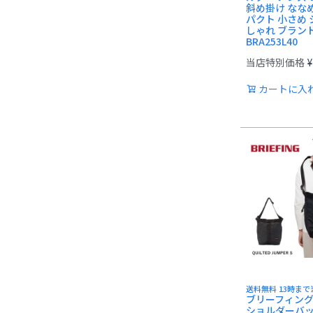
斜め掛け なな
パクト 小さめ 
しゃれ ブラン
BRA253L40
当店特別価格
¥
カートに入
送料無料 13時ま
ブリーフィング B
ショルダーバ