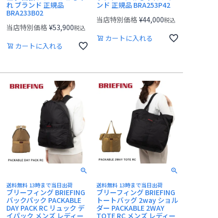
れ ブランド 正規品
ンド 正規品 BRA253P42
BRA233B02
当店特別価格
¥
44,000
税込
当店特別価格
¥
53,900
税込
カートに入れる
カートに入れる
送料無料 13時まで当日出荷
送料無料 13時まで当日出荷
ブリーフィング BRIEFING
ブリーフィング BRIEFING
バックパック PACKABLE
トートバッグ 2way ショル
DAY PACK RC リュック デ
ダー PACKABLE 2WAY
イパック メンズ レディー
TOTE RC メンズ レディー