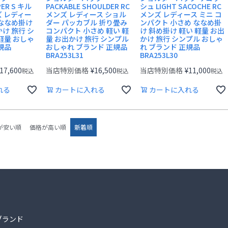
PER S キル
PACKABLE SHOULDER RC
シュ LIGHT SACOCHE RC
ズ レディー
メンズ レディース ショル
メンズ レディース ミニ コ
 ななめ掛け
ダー パッカブル 折り畳み
ンパクト 小さめ ななめ掛
け 旅行 シ
コンパクト 小さめ 軽い 軽
け 斜め掛け 軽い 軽量 お出
軽量 おしゃ
量 お出かけ 旅行 シンプル
かけ 旅行 シンプル おしゃ
規品
おしゃれ ブランド 正規品
れ ブランド 正規品
BRA253L31
BRA253L30
17,600
当店特別価格
¥
16,500
当店特別価格
¥
11,000
税込
税込
税込
れる
カートに入れる
カートに入れる
が安い順
価格が高い順
新着順
ブランド