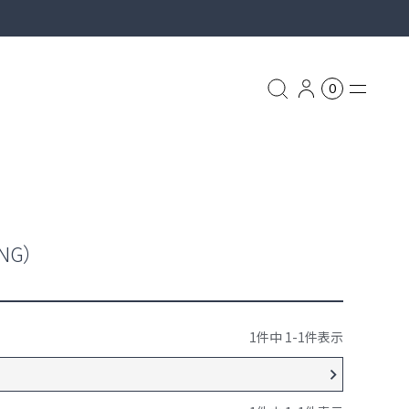
0
グ
リュック
NG）
ASSOV
ッグ
1
件中
1
-
1
件表示
ス