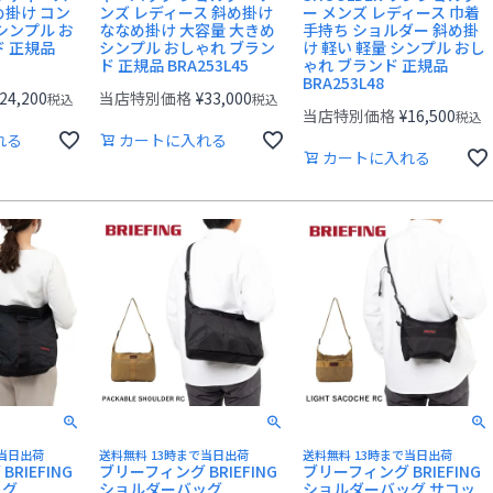
め掛け コン
ンズ レディース 斜め掛け
ー メンズ レディース 巾着
シンプル お
ななめ掛け 大容量 大きめ
手持ち ショルダー 斜め掛
ド 正規品
シンプル おしゃれ ブラン
け 軽い 軽量 シンプル おし
ド 正規品 BRA253L45
ゃれ ブランド 正規品
BRA253L48
24,200
当店特別価格
¥
33,000
税込
税込
当店特別価格
¥
16,500
税込
れる
カートに入れる
カートに入れる
で当日出荷
送料無料 13時まで当日出荷
送料無料 13時まで当日出荷
RIEFING
ブリーフィング BRIEFING
ブリーフィング BRIEFING
ッグ
ショルダーバッグ
ショルダーバッグ サコッ