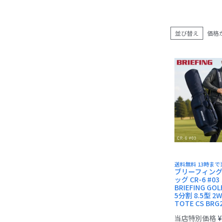
AVIREX
BEN DAVIS
長財布
並び替え
価格
小銭入れ
送料無料 13時ま
ブリーフィング
ッグ CR-6 #0
BRIEFING G
5分割 8.5型 2W
TOTE CS BRG
当店特別価格
¥