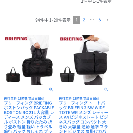
1
件中
1
-
1
件表示
CASTELBAJAC
1
2
…
5
94
件中
1
-
20
件表示
送料無料 13時まで当日出荷
送料無料 13時まで当日出荷
ブリーフィング BRIEFING
ブリーフィング トートバ
ボストンバッグ PACKABLE
ッグ BRIEFING SW WIDE
BOSTON RC 21L 大容量 レ
TOTE WR メンズ レディー
ディース メンズ パッカブ
ス A4 ビジネストート ビジ
ル ボストン 折りたたみ 折
ネスバッグ コンパクト 大
り畳み 軽量 軽い トラベル
きめ 大容量 通勤 通学 ブラ
旅行 バッグ おしゃれ ブラ
ンド ビジネス 肩掛けカバ