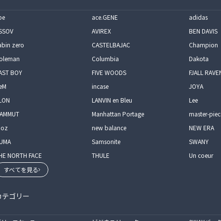
pe
ace.GENE
adidas
SSOV
AVIREX
BEN DAVIS
abin zero
CASTELBAJAC
Champion
oleman
Columbia
Dakota
AST BOY
FIVE WOODS
FJALL RAVE
eM
incase
JOYA
LON
LANVIN en Bleu
Lee
AMMUT
Manhattan Portage
master-piec
oz
new balance
NEW ERA
UMA
Samsonite
SWANY
HE NORTH FACE
THULE
Un coeur
すべてを見る
カテゴリー