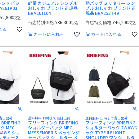
ランド ビジ
軽量 カジュアル シンプル
勤バッグ ミリタリー シン
261P03
おしゃれ ブランド 正規品
プル おしゃれ ブランド 正
BRA261L04
規品 BRA253T49
52,800
税込
当店特別価格
¥
36,300
当店特別価格
¥
46,200
税込
税込
れる
カートに入れる
カートに入れる
で当日出荷
送料無料 13時まで当日出荷
送料無料 13時まで当日出荷
RIEFING
ブリーフィング BRIEFING
ブリーフィング BRIEFING
 MFC
ショルダーバッグ MFC
ショルダーバッグ 2WAYバ
BAG S ショ
MESSENGER S メッセンジ
ッグ TYPE II FLIGHT
 レディース
ャーバッグ ショルダー メ
SHOULDER ワンショルダ