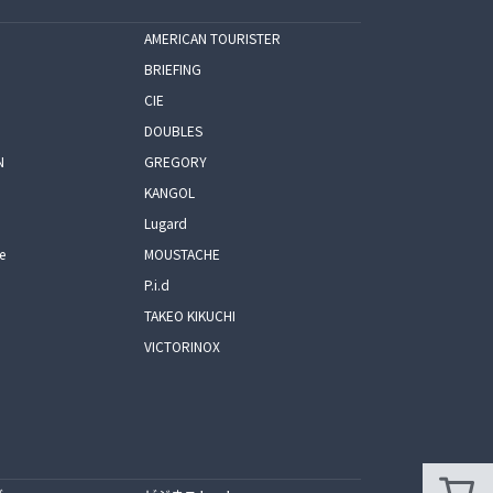
AMERICAN TOURISTER
BRIEFING
CIE
DOUBLES
N
GREGORY
KANGOL
Lugard
e
MOUSTACHE
P.i.d
TAKEO KIKUCHI
VICTORINOX