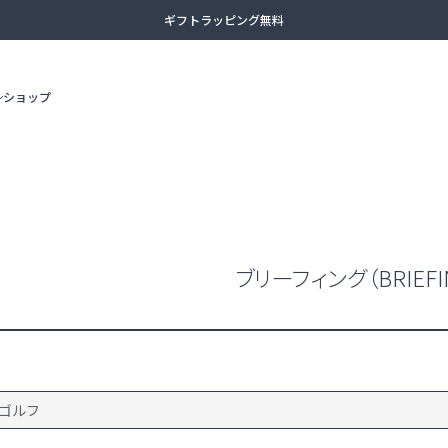
ギフトラッピング無料
13時まで当日出荷
ショップ
土日祝日も休まず出荷（臨時休業あり）
全商品送料無料（沖縄・一部離島除く）
ビジネスリュック
3WAYバッ
アタッシュケース
カジュアル
ブリーフィング（BRIEFI
adidas
AMERICAN TOURISTER
ボディバッグ
セカンドバ
ゴルフ
ボストンバッグ
スーツケー