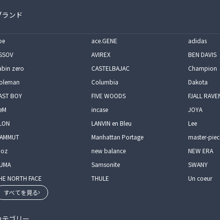
ブランド
pe
ace.GENE
adidas
SSOV
AVIREX
BEN DAVIS
abin zero
CASTELBAJAC
Champion
oleman
Columbia
Dakota
AST BOY
FIVE WOODS
FJALL RAVE
eM
incase
JOYA
LON
LANVIN en Bleu
Lee
AMMUT
Manhattan Portage
master-piec
oz
new balance
NEW ERA
UMA
Samsonite
SWANY
HE NORTH FACE
THULE
Un coeur
すべてを見る
カテゴリー