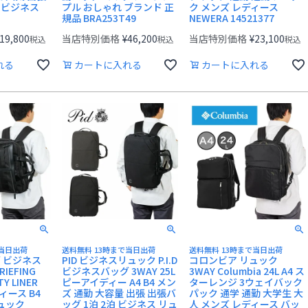
 ビジネス
プル おしゃれ ブランド 正
ク メンズ レディース
規品 BRA253T49
NEWERA 14521377
19,800
当店特別価格
¥
46,200
当店特別価格
¥
23,100
税込
税込
税込
れる
カートに入れる
カートに入れる
で当日出荷
送料無料 13時まで当日出荷
送料無料 13時まで当日出荷
 ビジネス
PID ビジネスリュック P.I.D
コロンビア リュック
IEFING
ビジネスバッグ 3WAY 25L
3WAY Columbia 24L A4 ス
TY LINER
ピーアイディー A4 B4 メン
ターレンジ 3ウェイバック
ィース B4
ズ 通勤 大容量 出張 出張バ
パック 通学 通勤 大学生 大
ュック
ッグ 1泊 2泊 ビジネス リュ
人 メンズ レディース バッ