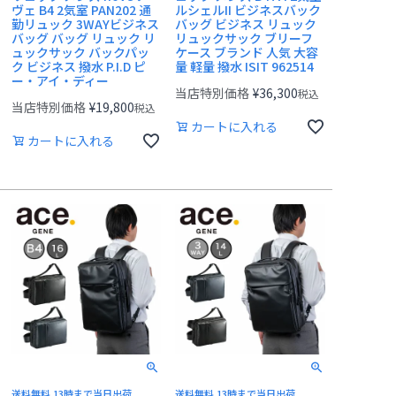
ヴェ B4 2気室 PAN202 通
ルシェルII ビジネスバック
勤リュック 3WAYビジネス
バッグ ビジネス リュック
バッグ バッグ リュック リ
リュックサック ブリーフ
ュックサック バックパッ
ケース ブランド 人気 大容
ク ビジネス 撥水 P.I.D ピ
量 軽量 撥水 ISIT 962514
ー・アイ・ディー
当店特別価格
¥
36,300
税込
当店特別価格
¥
19,800
税込
カートに入れる
カートに入れる
送料無料 13時まで当日出荷
送料無料 13時まで当日出荷