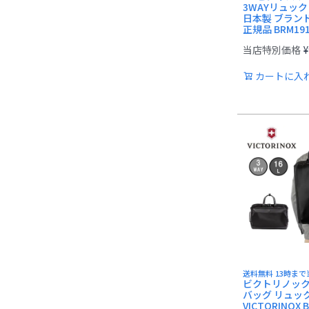
3WAYリュック
日本製 ブラン
正規品 BRM191
当店特別価格
¥
カートに入
送料無料 13時ま
ビクトリノックス
バッグ リュッ
VICTORINOX 