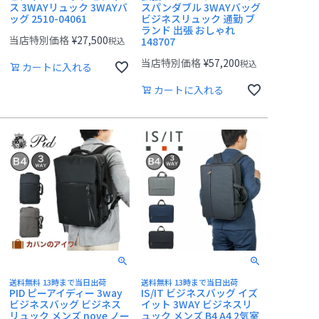
ス 3WAYリュック 3WAYバ
スパンダブル 3WAYバッグ
ッグ 2510-04061
ビジネスリュック 通勤 ブ
ランド 出張 おしゃれ
当店特別価格
¥
27,500
税込
148707
当店特別価格
¥
57,200
税込
カートに入れる
カートに入れる
送料無料 13時まで当日出荷
送料無料 13時まで当日出荷
PID ピーアイディー 3way
IS/IT ビジネスバッグ イズ
ビジネスバッグ ビジネス
イット 3WAY ビジネスリ
リュック メンズ nove ノー
ュック メンズ B4 A4 2気室