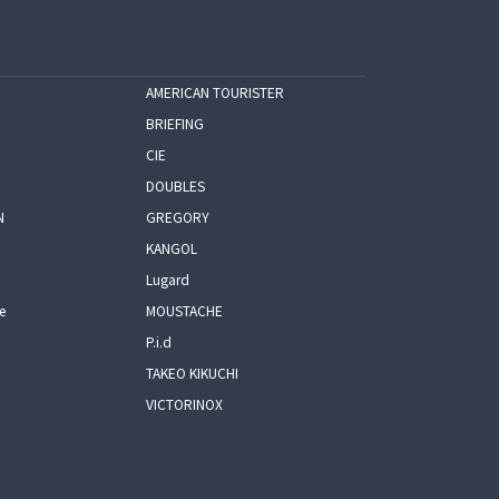
AMERICAN TOURISTER
BRIEFING
CIE
DOUBLES
N
GREGORY
KANGOL
Lugard
e
MOUSTACHE
P.i.d
TAKEO KIKUCHI
VICTORINOX