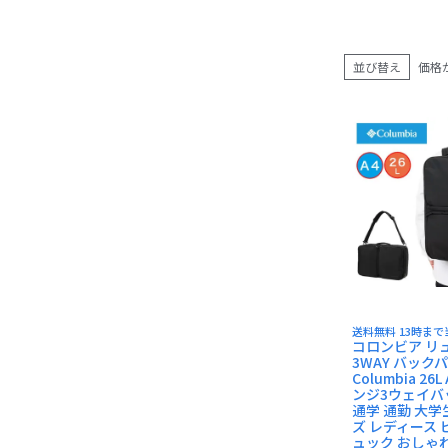
AVIREX
BEN DAVIS
長財布
並び替え
価格
小銭入れ
送料無料 13時ま
コロンビア リ
3WAY バック
Columbia 26
ンジ3ウェイバ
通学 通勤 大学
ズ レディース
ュック おしゃれ