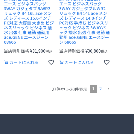
エース ビジネスバッグ
エース ビジネスバッグ
3WAY ガジェタブルWR2
3WAY ガジェタブルWR2
リュック B4 16L ace メン
リュック B4 14L ace メン
ズ レディース 15.6インチ
ズ レディース 14.0インチ
PC対応 大容量 大きめ ビジ
PC対応 手持ち ビジネスリ
ネスリュック ビジネス 撥
ュック ビジネス 3WAYバ
水 出張 仕事 通勤 通勤用
ッグ 撥水 出張 仕事 通勤 通
ace.GENE エースジーン
勤用 ace.GENE エースジー
68666
ン 68665
当店特別価格
¥
31,900
当店特別価格
¥
30,800
税込
税込
カートに入れる
カートに入れる
1
2
27
件中
1
-
20
件表示