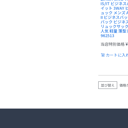
IS/IT ビジネ
イット 3WAY
ュック メンズ 
II ビジネスバ
バック ビジネ
リュックサック
人気 軽量 薄型 撥
962513
当店特別価格
¥
カートに入
並び替え
価格