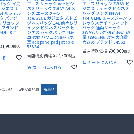
スバッグ イズ
エース リュック ace ビジ
エース リュック 3WAY ビ
 ビジネスリ
ネスリュック 3WAY A4 メ
ジネスリュック ビジネス
A4 ルシェル
ンズ エースジーン
バッグ メンズ B4 A4
ック バッグ
ace.GENE ガジェタブル ビ
ace.GENE エースジーン フ
ス リュック
ジネスバッグ 14L 前持ちリ
レックスライトフィット
 ブランド
ュック ビジネスバック ビ
バッグ 通勤リュック
水 ISIT
ジネス バックパック 自転
3WAYバッグ 通勤 軽い 軽
車 通勤 パソコン収納 2気
量 aceGENE 男性 大容量
室 acegene gadgetable
大きめ ブランド 54562
31,900
税込
55534
当店特別価格
¥
30,800
税込
当店特別価格
¥
27,500
税込
れる
カートに入れる
カートに入れる
が安い順
価格が高い順
新着順