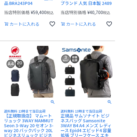
品 BRA243P04
ブランド 人気 日本製 2489
当店特別価格
¥
59,400
当店特別価格
¥
40,700
税込
税込
カートに入れる
カートに入れる
送料無料 13時まで当日出荷
送料無料 13時まで当日出荷
【正規取扱店】 マムート
正規品 サムソナイト ビジ
リュック 3WAY MAMMUT
ネスバッグ Samsonite
Seon 3-Way 20 セオン 3-
3WAY B4 A4 メンズ レディ
way 20 バックパック 20L
ース Epid4 エピッド4 容量
ビジネスリュック ビジネ
拡張 ブリーフケース エキ