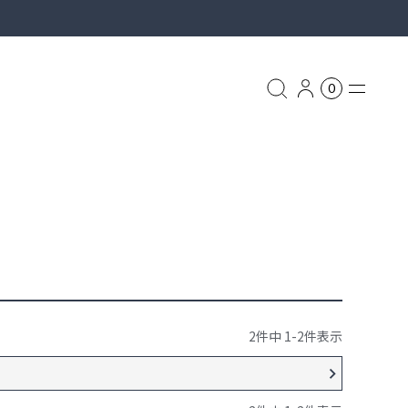
0
グ
リュック
ASSOV
ッグ
2
件中
1
-
2
件表示
ス