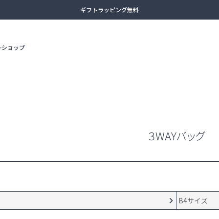
ギフトラッピング無料
13時まで当日出荷
ショップ
土日祝日も休まず出荷（臨時休業あり）
全商品送料無料（沖縄・一部離島除く）
ビジネスリュック
3WAYバッ
アタッシュケース
カジュアル
３WAYバッグ
adidas
AMERICAN TOURISTER
ボディバッグ
セカンドバ
B4サイズ
ボストンバッグ
スーツケー