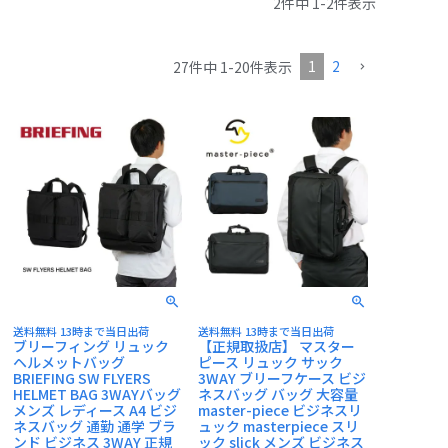
2
件中
1
-
2
件表示
CASTELBAJAC
1
2
27
件中
1
-
20
件表示
送料無料 13時まで当日出荷
送料無料 13時まで当日出荷
ブリーフィング リュック
【正規取扱店】 マスター
ヘルメットバッグ
ピース リュック サック
BRIEFING SW FLYERS
3WAY ブリーフケース ビジ
HELMET BAG 3WAYバッグ
ネスバッグ バッグ 大容量
メンズ レディース A4 ビジ
master-piece ビジネスリ
ネスバッグ 通勤 通学 ブラ
ュック masterpiece スリ
ンド ビジネス 3WAY 正規
ック slick メンズ ビジネス