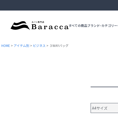
すべての商品
ブランド
カテゴリー
HOME
アイテム別
ビジネス
３WAYバッグ
ブリーフケース
ビジネストート
epe
ace.GENE
ショルダーバッグ
A4サイズ
カジュアルトート