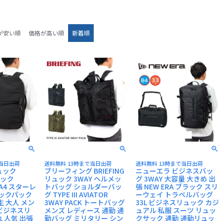
BRIEFING
cabin zero
二つ折り財布
ミニ財布
が安い順
価格が高い順
新着順
名刺入れ
キーケース
で当日出荷
送料無料 13時まで当日出荷
送料無料 13時まで当日出荷
ュック
ブリーフィング BRIEFING
ニューエラ ビジネスバッ
パック
リュック 3WAY ヘルメッ
グ 3WAY 大容量 大きめ 出
L A4 スターレ
トバッグ ショルダーバッ
張 NEW ERA ブラック スリ
ックパック
グ TYPE III AVIATOR
ーウェイ トラベルバッグ
生 大人 メン
3WAY PACK トートバッグ
33L ビジネスリュック カジ
 ビジネスリ
メンズ レディース 通勤 通
ュアル 私服 スーツ リュッ
 人気 出張
勤バッグ ミリタリー シン
クサック 通勤 通勤リュッ