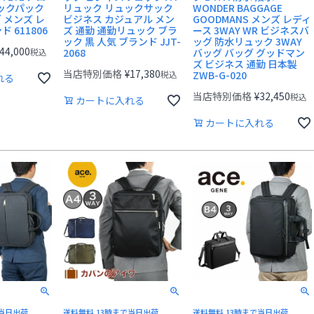
バックパック
リュック リュックサック
WONDER BAGGAGE
 メンズ レ
ビジネス カジュアル メン
GOODMANS メンズ レディ
 611806
ズ 通勤 通勤リュック ブラ
ース 3WAY WR ビジネスバ
ック 黒 人気 ブランド JJT-
ッグ 防水リュック 3WAY
44,000
税込
2068
バッグ バッグ グッドマン
ズ ビジネス 通勤 日本製
当店特別価格
¥
17,380
税込
ZWB-G-020
れる
当店特別価格
¥
32,450
税込
カートに入れる
カートに入れる
で当日出荷
送料無料 13時まで当日出荷
送料無料 13時まで当日出荷