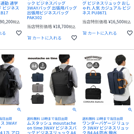
 通勤 通学
ック ビジネスバッグ
グ ビジネスリュック おし
ド ビジネス
3WAYバッグ 出張用バッグ
ゃれ 人気 カジュアル ビジ
B17
出張用ビジネスバッグ
ネス PU8671
PAK302
90,200
当店特別価格
¥
16,500
税込
税込
当店特別価格
¥
18,700
税込
れる
カートに入れる
カートに入れる
で当日出荷
送料無料 13時まで当日出荷
送料無料 13時まで当日出荷
 3WAY
ムスタッシュ moustache
ワンダーバゲージ リュッ
ク
on time 3WAY ビジネスバ
ク 3WAY ビジネスリュッ
B4 17L アロ
ッグ ビジネスリュック A4
ク B4 A4 防水 撥水