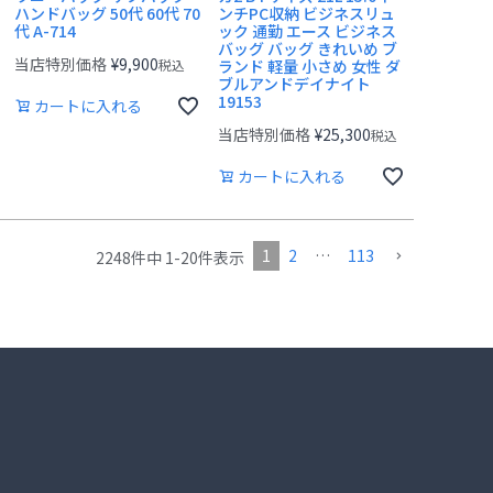
ハンドバッグ 50代 60代 70
ンチPC収納 ビジネスリュ
代 A-714
ック 通勤 エース ビジネス
バッグ バッグ きれいめ ブ
当店特別価格
¥
9,900
税込
ランド 軽量 小さめ 女性 ダ
ブルアンドデイナイト
19153
カートに入れる
当店特別価格
¥
25,300
税込
カートに入れる
1
2
…
113
2248
件中
1
-
20
件表示