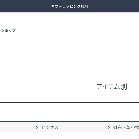
ギフトラッピング無料
13時まで当日出荷
ショップ
土日祝日も休まず出荷（臨時休業あり）
全商品送料無料（沖縄・一部離島除く）
ビジネスリュック
3WAYバッ
アタッシュケース
カジュアル
アイテム別
adidas
AMERICAN TOURISTER
ボディバッグ
セカンドバ
ビジネス
財布・革小
ボストンバッグ
スーツケー