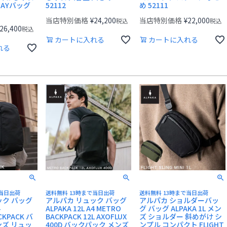
WAYバッグ
52112
め 52111
当店特別価格
¥
24,200
当店特別価格
¥
22,000
税込
税込
26,400
税込
カートに入れる
カートに入れる
れる
で当日出荷
送料無料 13時まで当日出荷
送料無料 13時まで当日出荷
ック バッグ
アルパカ リュック バッグ
アルパカ ショルダーバッ
4
ALPAKA 12L A4 METRO
グ バッグ ALPAKA 1L メン
CKPACK バ
BACKPACK 12L AXOFLUX
ズ ショルダー 斜めがけ シ
ンズ リュッ
400D バックパック メンズ
ンプル コンパクト FLIGHT