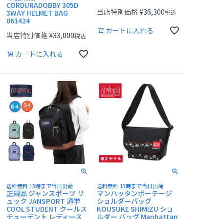
CORDURADOBBY 305D
当店特別価格
¥
36,300
3WAY HELMET BAG
税込
061424
カートに入れる
当店特別価格
¥
33,000
税込
カートに入れる
送料無料 13時まで当日出荷
送料無料 13時まで当日出荷
正規品 ジャンスポーツ リ
マンハッタンポーテージ
ュック JANSPORT 通学
ショルダーバッグ
COOL STUDENT クールス
KOUSUKE SHIMIZU ショ
チューデント レディース
ルダー バッグ Manhattan