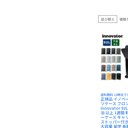
AVIREX
BEN DAVIS
長財布
並び替え
価格
小銭入れ
送料無料 13時ま
正規品 イノベ
ツケース フロ
innovator 92
泊 以上 1週間 
ーケース キャ
ストッパー付き
大容量 留学 長