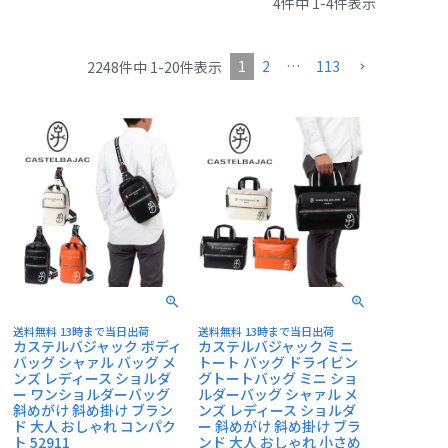
4
件中
1
-
4
件表示
CASTELBAJAC
1
2
…
113
2248
件中
1
-
20
件表示
送料無料 13時まで当日出荷
送料無料 13時まで当日出荷
カステルバジャック ボディ
カステルバジャック ミニ
バッグ シャァル バッグ メ
トート バッグ ドライビン
ンズ レディース ショルダ
グトートバッグ ミニ ショ
ー ワンショルダーバッグ
ルダーバッグ シャァル メ
斜めがけ 斜め掛け ブラン
ンズ レディース ショルダ
ド 大人 おしゃれ コンパク
ー 斜めがけ 斜め掛け ブラ
ト 52911
ンド 大人 おしゃれ 小さめ