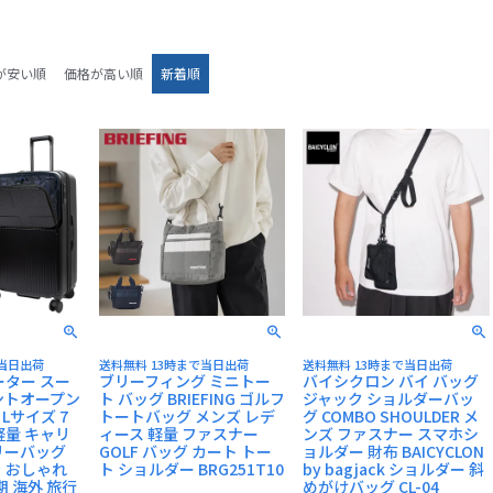
BRIEFING
cabin zero
二つ折り財布
ミニ財布
が安い順
価格が高い順
新着順
名刺入れ
キーケース
で当日出荷
送料無料 13時まで当日出荷
送料無料 13時まで当日出荷
ーター スー
ブリーフィング ミニトー
バイシクロン バイ バッグ
ントオープン
ト バッグ BRIEFING ゴルフ
ジャック ショルダーバッ
L Lサイズ 7
トートバッグ メンズ レデ
グ COMBO SHOULDER メ
軽量 キャリ
ィース 軽量 ファスナー
ンズ ファスナー スマホシ
リーバッグ
GOLF バッグ カート トー
ョルダー 財布 BAICYCLON
 おしゃれ
ト ショルダー BRG251T10
by bagjack ショルダー 斜
期 海外 旅行
めがけバッグ CL-04