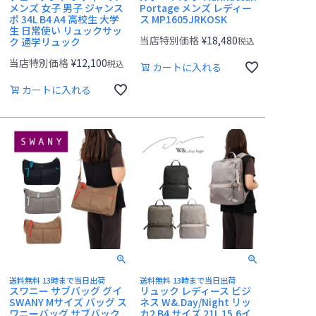
メンズ 女子 男子 ジャンス
Portage メンズ レディー
ポ 34L B4 A4 高校生 大学
ス MP1605JRKOSK
生 日常使い リュックサッ
当店特別価格
¥
18,480
ク 通学リュック
税込
当店特別価格
¥
12,100
税込
カートに入れる
カートに入れる
送料無料 13時まで当日出荷
送料無料 13時まで当日出荷
スワニー サブバッグ グイ
リュック レディース ビジ
SWANY Mサイズ バッグ ス
ネス W&.Day/Night リッ
ワニーバッグ サブバック
カ2 B4 サイズ 21L 15.6イ