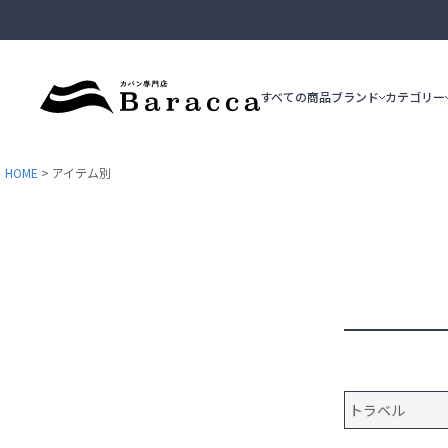
すべての商品
ブランド
カテゴリー
HOME
アイテム別
ブリーフケース
ビジネストート
epe
ace.GENE
ショルダーバッグ
トラベル
カジュアルトート