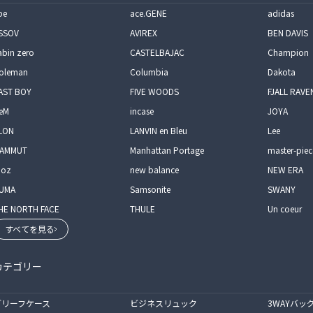
pe
ace.GENE
adidas
SSOV
AVIREX
BEN DAVIS
abin zero
CASTELBAJAC
Champion
oleman
Columbia
Dakota
AST BOY
FIVE WOODS
FJALL RAVE
eM
incase
JOYA
LON
LANVIN en Bleu
Lee
AMMUT
Manhattan Portage
master-piec
oz
new balance
NEW ERA
UMA
Samsonite
SWANY
HE NORTH FACE
THULE
Un coeur
すべてを見る
カテゴリー
ブリーフケース
ビジネスリュック
3WAYバッ