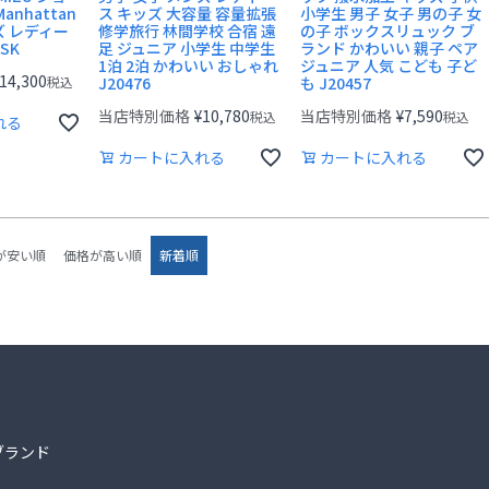
anhattan
ス キッズ 大容量 容量拡張
小学生 男子 女子 男の子 女
ンズ レディー
修学旅行 林間学校 合宿 遠
の子 ボックスリュック ブ
OSK
足 ジュニア 小学生 中学生
ランド かわいい 親子 ペア
1泊 2泊 かわいい おしゃれ
ジュニア 人気 こども 子ど
14,300
税込
J20476
も J20457
当店特別価格
¥
10,780
当店特別価格
¥
7,590
税込
税込
れる
カートに入れる
カートに入れる
が安い順
価格が高い順
新着順
ブランド