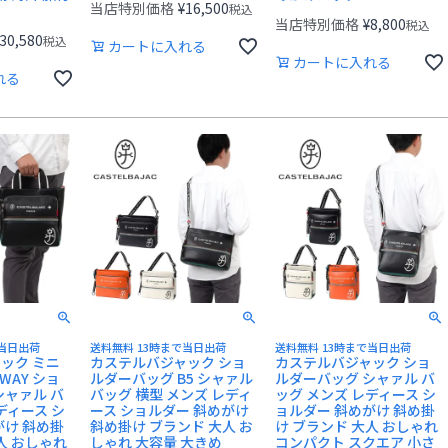
当店特別価格
¥
16,500
税込
当店特別価格
¥
8,800
税込
30,580
税込
カートに入れる
カートに入れる
れる
で当日出荷
送料無料 13時まで当日出荷
送料無料 13時まで当日出荷
ック ミニ
カステルバジャック ショ
カステルバジャック ショ
WAY ショ
ルダーバッグ B5 シャァル
ルダーバッグ シャァル バ
シャァル バ
バッグ 横型 メンズ レディ
ッグ メンズ レディース シ
ディース シ
ース ショルダー 斜めがけ
ョルダー 斜めがけ 斜め掛
がけ 斜め掛
斜め掛け ブランド 大人 お
け ブランド 大人 おしゃれ
人 おしゃれ
しゃれ 大容量 大きめ
コンパクト スクエア 小さ