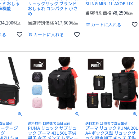
ンド おしゃ
リュックサック ブランド
SLING MINI 1L AXOFLUX
多機能
おしゃれ コンパクト 小さ
当店特別価格
¥
8,250
め
税込
34,100
当店特別価格
¥
17,600
税込
税込
カートに入れる
れる
カートに入れる
で当日出荷
送料無料 13時まで当日出荷
送料無料 13時まで当日出荷
ポーテージ
PUMA リュック サブリュ
プーマ リュック PUMA 20L
ッグ
ック プーマ 43L 50L 子供
A4 ボックス型 リュックサ
MIZU ショ
男子 女子 メンズ レディー
ック 撥水加工 キッズ 子供