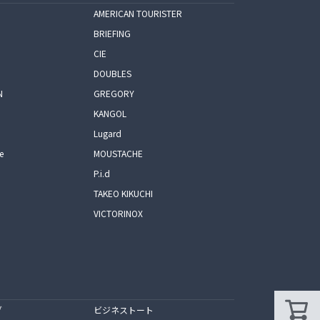
AMERICAN TOURISTER
BRIEFING
CIE
DOUBLES
N
GREGORY
KANGOL
Lugard
e
MOUSTACHE
P.i.d
TAKEO KIKUCHI
VICTORINOX
グ
ビジネストート