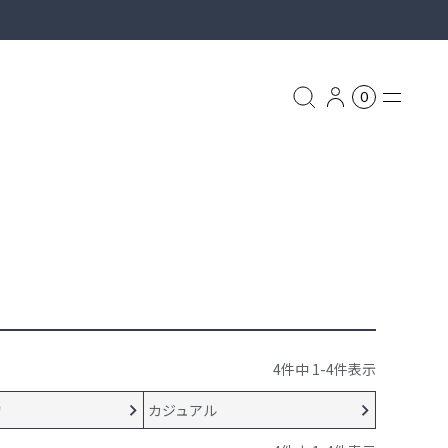
0
グ
リュック
ASSOV
ッグ
4
件中
1
-
4
件表示
物
カジュアル
ス