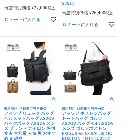
52511
当店特別価格
¥
22,000
税込
当店特別価格
¥
26,400
税込
カートに入れる
カートに入れる
送料無料 13時まで当日出荷
送料無料 13時まで当日出荷
アッソブ リュック バッグ
アッソブ ボストンバッグ
ヘルメットバッグ AS2OV
トートバッグ ゴルフ
バックパック ASSOV メン
AS2OV バッグ 45L ASSOV
ズ ブランド ナイロン 評判
メンズ ゴルフボストン
丈夫 大容量 人気 黒 おすす
EXCLUSIVE EX BALLISTIC
め 正規品
BOSTON TOTE 152218