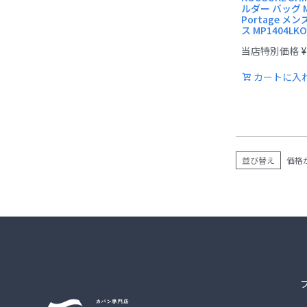
ルダー バッグ M
Portage メ
ス MP1404LK
当店特別価格
¥
カートに入
並び替え
価格