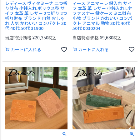
レディース ヴィタミーナ 二つ折
ィース アニマーレ 鍵入れ サイ
り財布 小銭入れ ボックス型 サ
フ 本革 革 レザー 小銭入れ L字
イフ 本革 革 レザー 2つ折り 2つ
ファスナー 鍵ケース ミニ財布
折り財布 ブランド 自然 おしゃ
小物 ブランド かわいい コンパ
れ 人気 かわいい コンパクト 30
クト アニマル 動物 30代 40代
代 40代 50代 31900
50代 0030204
当店特別価格
¥
20,350
当店特別価格
¥
9,680
税込
税込
カートに入れる
カートに入れる