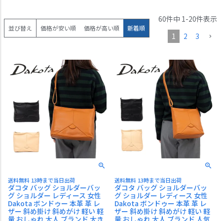
60
件中
1
-
20
件表示
並び替え
価格が安い順
価格が高い順
新着順
1
2
3
送料無料 13時まで当日出荷
送料無料 13時まで当日出荷
ダコタ バッグ ショルダーバッ
ダコタ バッグ ショルダーバッ
グ ショルダー レディース 女性
グ ショルダー レディース 女性
Dakota ボンドゥー 本革 革 レ
Dakota ボンドゥー 本革 革 レ
ザー 斜め掛け 斜めがけ 軽い 軽
ザー 斜め掛け 斜めがけ 軽い 軽
量 おしゃれ 大人 ブランド 大き
量 おしゃれ 大人 ブランド 人気