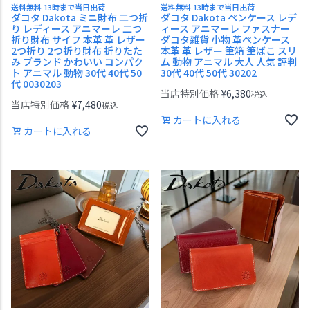
送料無料 13時まで当日出荷
送料無料 13時まで当日出荷
ダコタ Dakota ミニ財布 二つ折
ダコタ Dakota ペンケース レデ
り レディース アニマーレ 二つ
ィース アニマーレ ファスナー
折り財布 サイフ 本革 革 レザー
ダコタ雑貨 小物 革ペンケース
2つ折り 2つ折り財布 折りたた
本革 革 レザー 筆箱 筆ばこ スリ
み ブランド かわいい コンパク
ム 動物 アニマル 大人 人気 評判
ト アニマル 動物 30代 40代 50
30代 40代 50代 30202
代 0030203
当店特別価格
¥
6,380
税込
当店特別価格
¥
7,480
税込
カートに入れる
カートに入れる