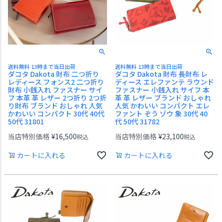
送料無料 13時まで当日出荷
送料無料 13時まで当日出荷
ダコタ Dakota 財布 二つ折り
ダコタ Dakota 財布 長財布 レ
レディース フォンス2 二つ折り
ディース エレファンテ ラウンド
財布 小銭入れ ファスナー サイ
ファスナー 小銭入れ サイフ 本
フ 本革 革 レザー 2つ折り 2つ折
革 革 レザー ブランド おしゃれ
り財布 ブランド おしゃれ 人気
人気 かわいい コンパクト エレ
かわいい コンパクト 30代 40代
ファント ぞう ゾウ 象 30代 40
50代 31801
代 50代 31782
当店特別価格
¥
16,500
当店特別価格
¥
23,100
税込
税込
カートに入れる
カートに入れる