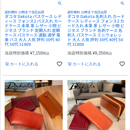
送料無料 13時まで当日出荷
送料無料 13時まで当日出荷
ダコタ Dakota パスケース レデ
ダコタ Dakota 名刺入れ カード
ィース フォンス2 パス入れ カー
ケース レディース フォンス2 カ
ドケース 本革 革 レザー 小物 ビ
ード入れ 本革 革 レザー 小物 ビ
ジネス ブランド 定期入れ 定期
ジネス ブランド 名刺ケース 名
ケース パスケース 通勤 通学 電
刺入 パスケース ミニウォレッ
車 バス 大人 人気 評判 30代 40
ト 大人 人気 評判 30代 40代 50
代 50代 31809
代 31808
当店特別価格
¥
7,150
当店特別価格
¥
9,350
税込
税込
カートに入れる
カートに入れる