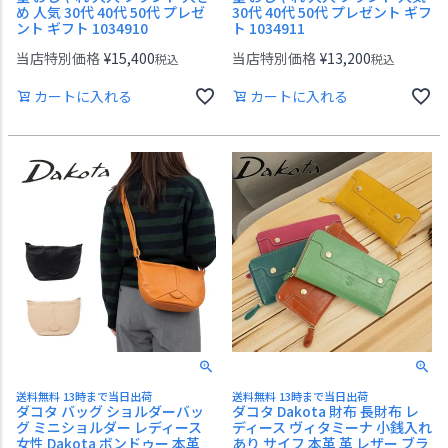
め 人気 30代 40代 50代 プレゼ
30代 40代 50代 プレゼント ギフ
ント ギフト 1034910
ト 1034911
当店特別価格
¥
15,400
当店特別価格
¥
13,200
税込
税込
カートに入れる
カートに入れる
送料無料 13時まで当日出荷
送料無料 13時まで当日出荷
ダコタ バッグ ショルダーバッ
ダコタ Dakota 財布 長財布 レ
グ ミニショルダー レディース
ディース ヴィタミーナ 小銭入れ
女性 Dakota ボンドゥー 本革
あり サイフ 本革 革 レザー ブラ