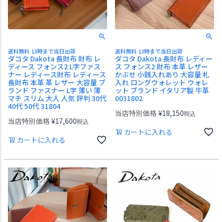
送料無料 13時まで当日出荷
送料無料 13時まで当日出荷
ダコタ Dakota 長財布 財布 レ
ダコタ Dakota 長財布 レディー
ディース フォンス2 L字ファス
ス フォンス2 財布 本革 レザー
ナー レディース財布 レディース
かぶせ 小銭入れあり 大容量 札
長財布 本革 革 レザー 大容量 ブ
入れ ロングウォレット ウォレ
ランド ファスナー L字 薄い 薄
ット ブランド イタリア製 牛革
マチ スリム 大人 人気 評判 30代
0031802
40代 50代 31804
当店特別価格
¥
18,150
税込
当店特別価格
¥
17,600
税込
カートに入れる
カートに入れる