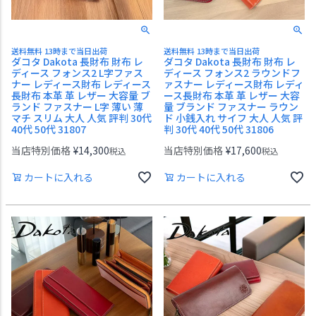
送料無料 13時まで当日出荷
送料無料 13時まで当日出荷
ダコタ Dakota 長財布 財布 レ
ダコタ Dakota 長財布 財布 レ
ディース フォンス2 L字ファス
ディース フォンス2 ラウンドフ
ナー レディース財布 レディース
ァスナー レディース財布 レディ
長財布 本革 革 レザー 大容量 ブ
ース長財布 本革 革 レザー 大容
ランド ファスナー L字 薄い 薄
量 ブランド ファスナー ラウン
マチ スリム 大人 人気 評判 30代
ド 小銭入れ サイフ 大人 人気 評
40代 50代 31807
判 30代 40代 50代 31806
当店特別価格
¥
14,300
当店特別価格
¥
17,600
税込
税込
カートに入れる
カートに入れる