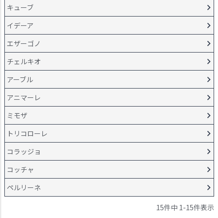
キューブ
イデーア
エザーゴノ
チェルキオ
アーブル
アニマーレ
ミモザ
トリコローレ
コラッジョ
コッチャ
ペルリーネ
15
件中
1
-
15
件表示