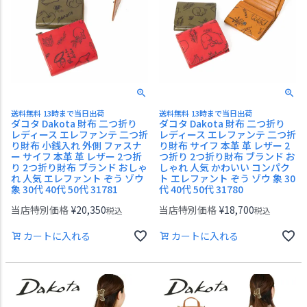
送料無料 13時まで当日出荷
送料無料 13時まで当日出荷
ダコタ Dakota 財布 二つ折り
ダコタ Dakota 財布 二つ折り
レディース エレファンテ 二つ折
レディース エレファンテ 二つ折
り財布 小銭入れ 外側 ファスナ
り財布 サイフ 本革 革 レザー 2
ー サイフ 本革 革 レザー 2つ折
つ折り 2つ折り財布 ブランド お
り 2つ折り財布 ブランド おしゃ
しゃれ 人気 かわいい コンパク
れ 人気 エレファント ぞう ゾウ
ト エレファント ぞう ゾウ 象 30
象 30代 40代 50代 31781
代 40代 50代 31780
当店特別価格
¥
20,350
当店特別価格
¥
18,700
税込
税込
カートに入れる
カートに入れる