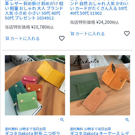
革 レザー 斜め掛け 斜めがけ 軽
ンド 自然 おしゃれ 人気 かわい
い 軽量 おしゃれ 大人 ブランド
い カードがたくさん入る 30代
人気 小さめ 小さい 30代 40代
40代 50代 31902
50代 プレゼント 1034912
当店特別価格
¥
24,200
税込
当店特別価格
¥
10,780
税込
カートに入れる
カートに入れる
送料無料 13時まで当日出荷
送料無料 13時まで当日出荷
ダコタ Dakota 財布 二つ折り
ダコタ Dakota キーケース レデ