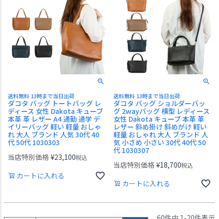
送料無料 13時まで当日出荷
送料無料 13時まで当日出荷
ダコタ バッグ トートバッグ レ
ダコタ バッグ ショルダーバッ
ディース 女性 Dakota キューブ
グ 2wayバッグ 横型 レディース
本革 革 レザー A4 通勤 通学 デ
女性 Dakota キューブ 本革 革
イリーバッグ 軽い 軽量 おしゃ
レザー 斜め掛け 斜めがけ 軽い
れ 大人 ブランド 人気 30代 40
軽量 おしゃれ 大人 ブランド 人
代 50代 1030303
気 小さめ 小さい 30代 40代 50
代 1030307
当店特別価格
¥
23,100
税込
当店特別価格
¥
18,700
税込
カートに入れる
カートに入れる
60
件中
1
-
20
件表示