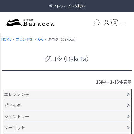
ギフトラッピング無料
13時まで当日出荷
0
土日祝日も休まず出荷（臨時休業あり）
HOME
ブランド別
A-G
ダコタ（Dakota）
全商品送料無料（沖縄・一部離島除く）
ダコタ（Dakota）
15
件中
1
-
15
件表示
エレファンテ
ピアッタ
ジェントリー
マーゴット