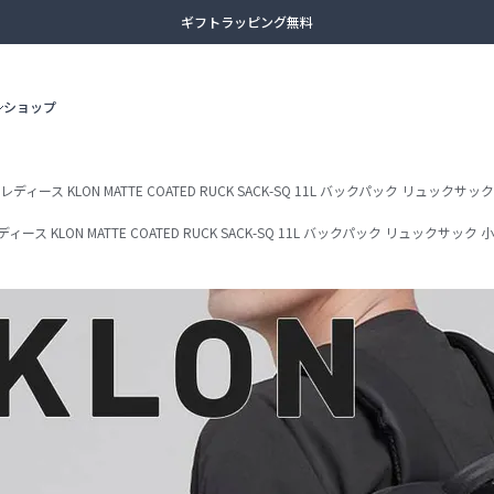
13時まで当日出荷
土日祝日も休まず出荷（臨時休業あり）
ショップ
全商品送料無料（沖縄・一部離島除く）
レディース KLON MATTE COATED RUCK SACK-SQ 11L バックパック リュック
ビジネスリュック
3WAYバッ
ィース KLON MATTE COATED RUCK SACK-SQ 11L バックパック リュックサッ
アタッシュケース
カジュアル
adidas
AMERICAN TOURISTER
ボディバッグ
セカンドバ
ボストンバッグ
スーツケー