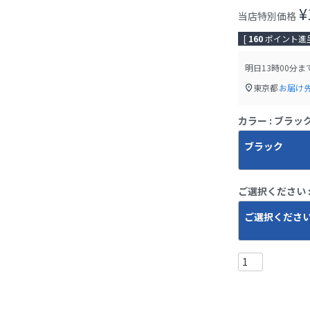
¥
当店特別価格
[
160
ポイント進呈
明日
13時00分
ま
東京都
お届け
カラー
ブラッ
ブラック
ご選択ください
ご選択くださ