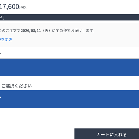
17,600
税込
 ]
でのご注文で
2026/08/11（火）
に
宅急便
でお届けします。
先を変更
ク
ご選択ください
い
カートに入れる