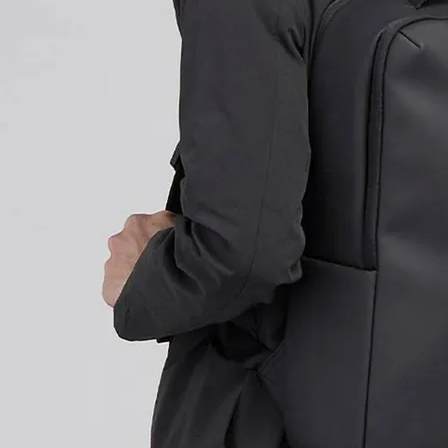
BRIEFING
cabin zero
二つ折り財布
ミニ財布
名刺入れ
キーケース